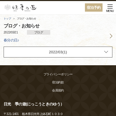
宿泊予約
MENU
トップ
ブログ・お知らせ
ブログ・お知らせ
2022/03/21
ブログ
春分の日♪
プライバシーポリシー
宿泊約款
会員規約
日光 季の遊(にっこうときのゆう）
〒
321-1401
栃木県日光市上鉢石町１０３０