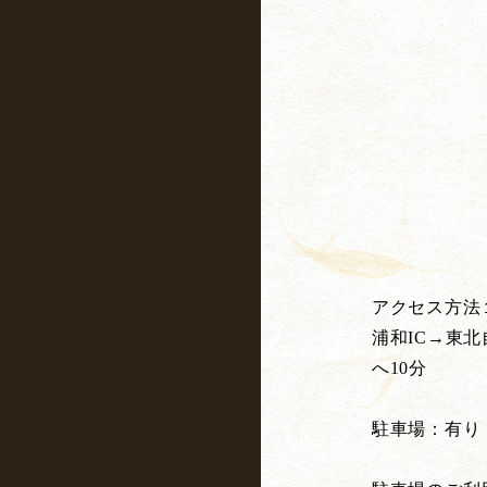
アクセス方法
浦和IC→東北
へ10分
駐車場：有り