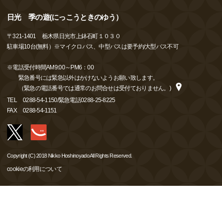
日光 季の遊(にっこうときのゆう）
〒
321-1401
栃木県日光市上鉢石町１０３０
駐車場10台(無料）※マイクロバス、中型バスは要予約/大型バス不可
※電話受付時間AM9:00～PM6：00
緊急番号には緊急以外はかけないようお願い致します。
（緊急の電話番号では通常のお問合せは受付ておりません。)
TEL
0288-54-1150/緊急電話0288-25-8225
FAX
0288-54-1151
Copyright (C) 2018 Nikko Hoshinoyado All Rights Reserved.
cookieの利用について