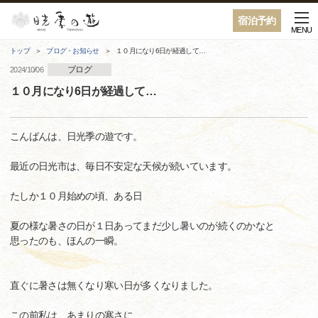
宿泊予約
MENU
トップ
ブログ・お知らせ
１０月になり6日が経過して…
ブログ
2024/10/06
１０月になり6日が経過して…
こんばんは、日光季の遊です。
最近の日光市は、毎日不安定な天候が続いています。
たしか１０月始めの頃、ある日
夏の様な暑さの日が１日あってまだ少し暑いのが続くのかなと
思ったのも、ほんの一瞬。
直ぐに暑さは無くなり寒い日が多くなりました。
この前私は、あまりの寒さに