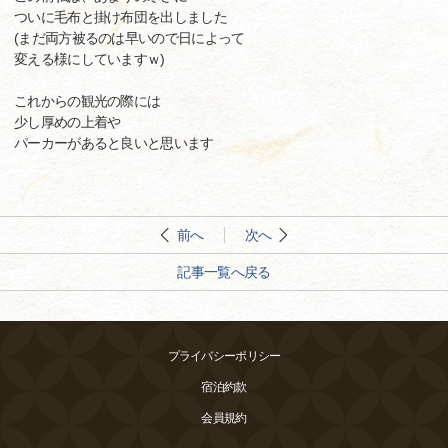
ついに毛布と掛け布団を出しました
(まだ両方被るのは早いので日によって
変える様にしていますｗ)
これからの観光の際には
少し厚めの上着や
パーカーがあると良いと思います
前へ
次へ
記事一覧へ戻る
プライバシーポリシー
宿泊約款
会員規約