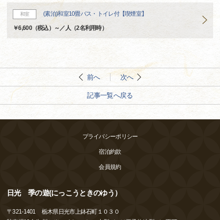
(素泊)和室10畳バス・トイレ付【喫煙室】
和室
￥6,600（税込）～／人（2名利用時）
前へ
次へ
記事一覧へ戻る
プライバシーポリシー
宿泊約款
会員規約
日光 季の遊(にっこうときのゆう）
〒
321-1401
栃木県日光市上鉢石町１０３０