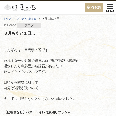
宿泊予約
MENU
トップ
ブログ・お知らせ
８月もあと１日…
ブログ
2024/08/30
８月もあと１日…
こんばんは、日光季の遊です。
台風１０号の影響で連日の雨で地下通路の階段が
浸水したり急斜面から落石があったり
連日ドキドキハラハラです。
日頃から防災に対して
自分は知識が浅いので
少しずつ用意しないといけないと思いました。
【軽朝食なし】バス・トイレ付素泊りプラン☆