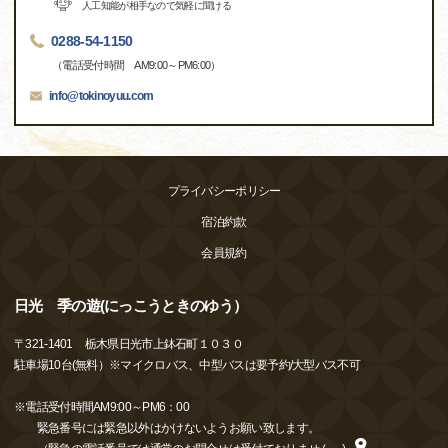
人工知能が相手なので気軽に聞ける
0288-54-1150
（電話受付時間 AM9:00～PM6:00）
info@tokinoyuu.com
プライバシーポリシー
宿泊約款
会員規約
日光 季の遊(にっこうときのゆう）
〒
321-1401
栃木県日光市上鉢石町１０３０
駐車場10台(無料）※マイクロバス、中型バスは要予約/大型バス不可
※電話受付時間AM9:00～PM6：00
緊急番号には緊急以外はかけないようお願い致します。