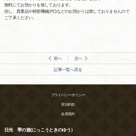
無料にてお預かりを致しております。
但し、貴重品や精密機械(PC)などのお預かりは致しておりませんので
ご了承ください。
前へ
次へ
記事一覧へ戻る
プライバシーポリシー
宿泊約款
会員規約
日光 季の遊(にっこうときのゆう）