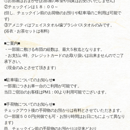
①お部屋はおまかせ(お部屋の希望や消臭はお受けいたしません)
②チェックインは１８：００～
(但し、チェックイン前のお荷物のお預りや駐車場のご利用は可能で
す)
③アメニティはフェイスタオル/歯ブラシ/バスタオルのみです。
(浴衣・お茶セットは有料)
■ご案内■
・一部屋に敷ける布団の組数は、最大５枚迄となります。
・お支払い時、クレジットカードのお取り扱いは出来ませんのでご了
承下さい。
（現金のみとさせて頂きます）
■駐車場についてのお知らせ■
一部屋につきお車一台のご利用が可能です。
当日ご宿泊のお客様はPM1：00より利用可能でございます。
■手荷物についてのお知らせ■
チェックアウト後の手荷物のお預かりは有料とさせていただきます。
◎一部屋５００円(何個でも可・お預り時間はお日にちによって異なり
ます)
尚、チェックイン前の手荷物のお預かりは従来どおり