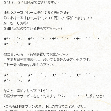
２/１７、２４日限定でございますが・・
通常２名一室でお一人様９,７５０円の料金が
◎２名様一室【お一人様９,２００円】でご宿泊できます！！
か・な・りお得♪
２組限定なので早い者勝ちです♪(＾0＾)
★*・゜゜・。・★*・゜゜・。・★*・゜゜・。・★*・゜゜・。・
★*・゜゜・。・★
宿に着いたら・・荷物を置いてお出かけ～♪
世界遺産日光東照宮へは、歩いて１０分の好アクセスです。
二社一寺の観光をお楽しみ下さい。
★*・゜゜・。・★*・゜゜・。・★*・゜゜・。・★*・゜゜・。・
★*・゜゜・。・★
なんと！素泊まりの宿ですが・・
◎軽朝食のサービスをしております『パン・コーヒー・紅茶』など♪
●こちらは特別プランの為、下記の内容でご了承下さい。