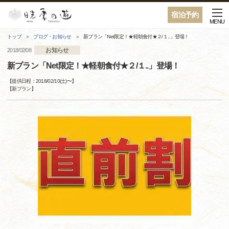
宿泊予約
MENU
トップ
ブログ・お知らせ
新プラン「Net限定！★軽朝食付★２/１..」登場！
お知らせ
2018/02/08
新プラン「Net限定！★軽朝食付★２/１..」登場！
【提供日程：
2018/02/10(土)
〜】
【
新プラン
】