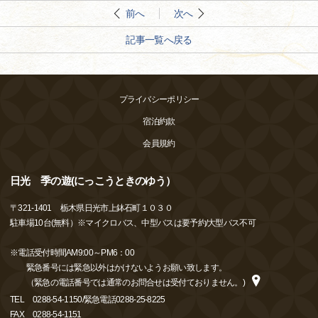
前へ
次へ
記事一覧へ戻る
プライバシーポリシー
宿泊約款
会員規約
日光 季の遊(にっこうときのゆう）
〒
321-1401
栃木県日光市上鉢石町１０３０
駐車場10台(無料）※マイクロバス、中型バスは要予約/大型バス不可
※電話受付時間AM9:00～PM6：00
緊急番号には緊急以外はかけないようお願い致します。
（緊急の電話番号では通常のお問合せは受付ておりません。)
TEL
0288-54-1150/緊急電話0288-25-8225
FAX
0288-54-1151