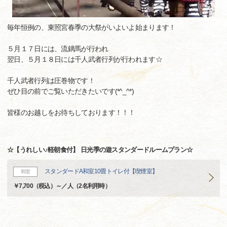
毎年恒例の、東照宮春季の大祭がいよいよ始まります！
５月１７日には、流鏑馬が行われ
翌日、５月１８日には千人武者行列が行われます☆
千人武者行列は圧巻物です！
ぜひ目の前でご覧いただきたいです(*^_^*)
皆様のお越しをお待ちしております！！！
☆【うれしい♪軽朝食付】 日光季の遊スタンダードルームプラン☆
スタンダードA和室10畳トイレ付【喫煙室】
和室
￥7,700（税込）～／人（2名利用時）