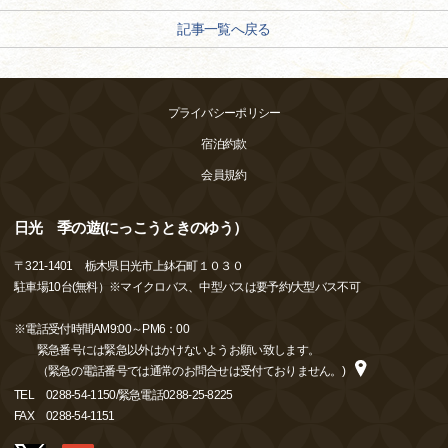
記事一覧へ戻る
プライバシーポリシー
宿泊約款
会員規約
日光 季の遊(にっこうときのゆう）
〒
321-1401
栃木県日光市上鉢石町１０３０
駐車場10台(無料）※マイクロバス、中型バスは要予約/大型バス不可
※電話受付時間AM9:00～PM6：00
緊急番号には緊急以外はかけないようお願い致します。
（緊急の電話番号では通常のお問合せは受付ておりません。)
TEL
0288-54-1150/緊急電話0288-25-8225
FAX
0288-54-1151