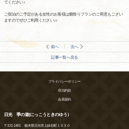
てください♪
ご宿泊のご予定がある女性のお客様は雛祭りプランのご用意もござい
ますのでぜひご利用ください♪♪
前へ
次へ
記事一覧へ戻る
プライバシーポリシー
宿泊約款
会員規約
日光 季の遊(にっこうときのゆう）
〒
321-1401
栃木県日光市上鉢石町１０３０