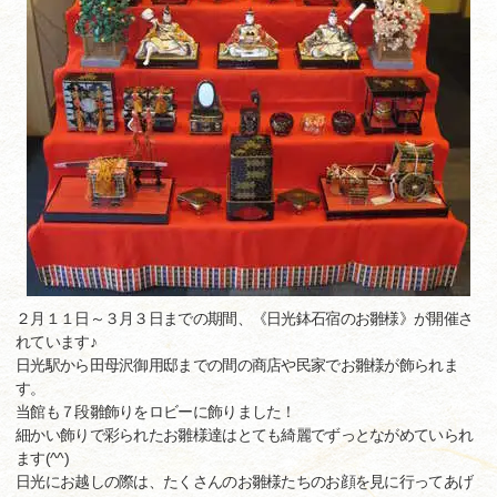
２月１１日～３月３日までの期間、《日光鉢石宿のお雛様》が開催さ
れています♪
日光駅から田母沢御用邸までの間の商店や民家でお雛様が飾られま
す。
当館も７段雛飾りをロビーに飾りました！
細かい飾りで彩られたお雛様達はとても綺麗でずっとながめていられ
ます(^^)
日光にお越しの際は、たくさんのお雛様たちのお顔を見に行ってあげ