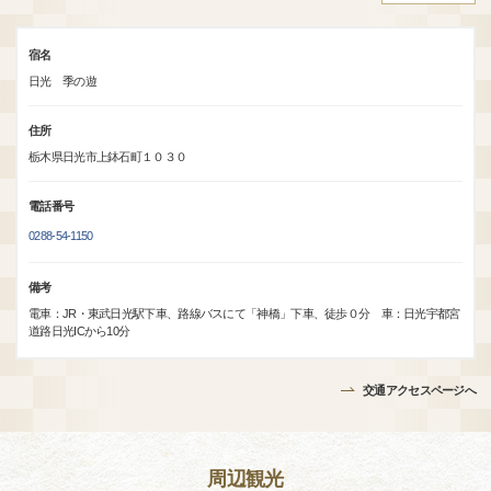
宿名
日光 季の遊
住所
栃木県日光市上鉢石町１０３０
電話番号
0288-54-1150
備考
電車：JR・東武日光駅下車、路線バスにて「神橋」下車、徒歩０分 車：日光宇都宮
道路日光ICから10分
交通アクセスページへ
周辺観光