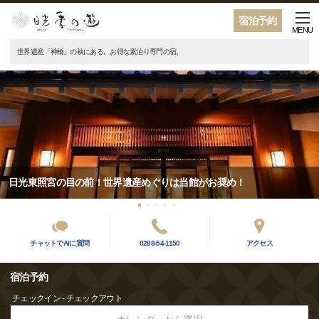
宿泊予約
MENU
世界遺産「神橋」の袂にある。お得な素泊り専門の宿。
日光東照宮の目の前！世界遺産めぐりは当館がお奨め！
チャットでAIに質問
0288-54-1150
アクセス
宿泊予約
チェックイン - チェックアウト