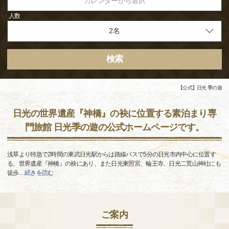
カレンダーから選択
人数
検索
【公式】日光 季の遊
日光の世界遺産『神橋』の袂に位置する素泊まり専
門旅館 日光季の遊の公式ホームページです。
浅草より特急で2時間の東武日光駅からは路線バスで5分の日光市内中心に位置す
る、世界遺産『神橋』の袂にあり、また日光東照宮、輪王寺、日光二荒山神社にも
徒歩
…
続きを読む
ご案内