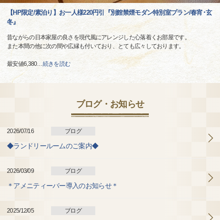
【HP限定/素泊り】お一人様220円引『別館禁煙モダン特別室プラン/春宵･玄
冬』
昔ながらの日本家屋の良さを現代風にアレンジした心落着くお部屋です。
また本間の他に次の間や広縁も付いており、とても広々しております。
最安値6,380
…
続きを読む
ブログ・お知らせ
2026/07/16
ブログ
◆ランドリールームのご案内◆
2026/03/09
ブログ
＊アメニティーバー導入のお知らせ＊
2025/12/05
ブログ