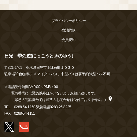
プライバシーポリシー
宿泊約款
会員規約
日光 季の遊(にっこうときのゆう）
〒
321-1401
栃木県日光市上鉢石町１０３０
駐車場10台(無料）※マイクロバス、中型バスは要予約/大型バス不可
※電話受付時間AM9:00～PM6：00
緊急番号には緊急以外はかけないようお願い致します。
（緊急の電話番号では通常のお問合せは受付ておりません。)
TEL
0288-54-1150/緊急電話0288-25-8225
FAX
0288-54-1151