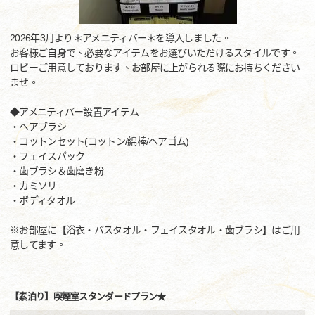
2026年3月より＊アメニティバー＊を導入しました。
お客様ご自身で、必要なアイテムをお選びいただけるスタイルです。
ロビーご用意しております、お部屋に上がられる際にお持ちください
ませ。
◆アメニティバー設置アイテム
・ヘアブラシ
・コットンセット(コットン/綿棒/ヘアゴム)
・フェイスパック
・歯ブラシ＆歯磨き粉
・カミソリ
・ボディタオル
※お部屋に【浴衣・バスタオル・フェイスタオル・歯ブラシ】はご用
意してます。
【素泊り】喫煙室スタンダードプラン★