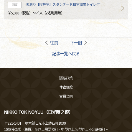
素泊り【喫煙室】スタンダード和室10畳トイレ付
和室
￥5,500（税込）～／人（2名利用時）
往前
下一個
記事一覧へ戻る
隱私政策
住宿條款
會員合同
NIKKO TOKINOYUU（日光時之遊）
〒
321-1401
栃木縣日光市上鉢石町1030
10個停車場（免費）※巴士需要預訂，中型巴士/大型巴士不允許預訂。