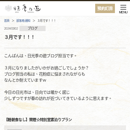
預約訂房
MENU
首頁
部落格·通知
３月です！！！
ブログ
2024/03/02
３月です！！！
こんばんは、日光季の遊ブログ担当です。
３月になりましたがいかがお過ごしでしょうか？
ブログ担当の私は、花粉症に悩まされながらも
なんとか耐えていますｗ
今日の日光市は、日向では暖かく感じ
少しずつですが春の訪れが近づいてきているように思えます。
【軽朝食なし】禁煙☆特別室素泊りプラン