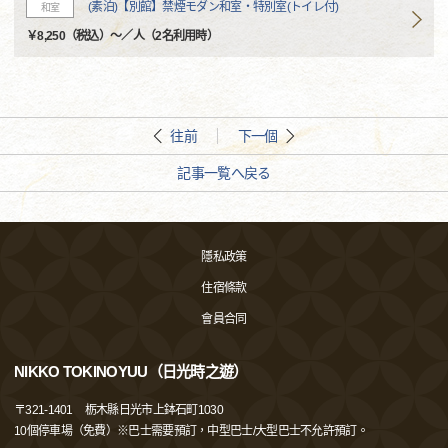
(素泊)【別館】禁煙モダン和室・特別室(トイレ付)
和室
￥8,250（税込）～／人（2名利用時）
往前
下一個
記事一覧へ戻る
隱私政策
住宿條款
會員合同
NIKKO TOKINOYUU（日光時之遊）
〒
321-1401
栃木縣日光市上鉢石町1030
10個停車場（免費）※巴士需要預訂，中型巴士/大型巴士不允許預訂。