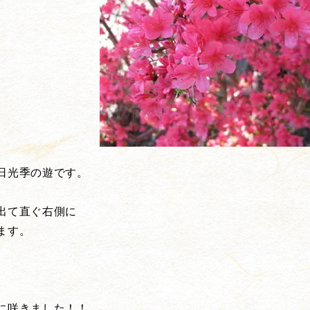
日光季の遊です。
出て直ぐ右側に
ます。
に咲きました！！