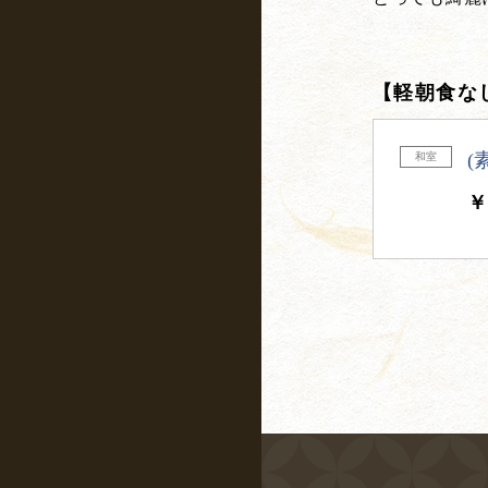
【軽朝食な
(
和室
￥