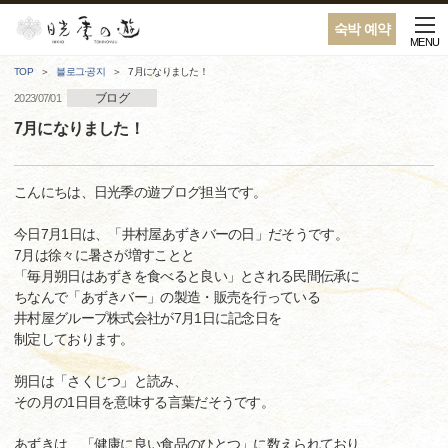
숙박 예약
MENU
TOP
블로그·공지
7月になりました！
ブログ
2023/07/01
7月になりました！
こんにちは、日光季の遊ブログ担当です。
今日7月1日は、「井村屋あずきバーの日」だそうです。
7月は徐々に暑さが増すことと
「毎月朔日はあずきを食べると良い」とされる民間伝承に
ちなんで「あずきバー」の製造・販売を行っている
井村屋グループ株式会社が7月1日に記念日を
制定しております。
朔日は「さくじつ」と読み、
その月の1日目を意味する言葉だそうです。
あずきは、「健康に良い食品のひとつ」に数えられており、