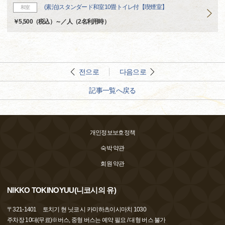
(素泊)スタンダード和室10畳トイレ付【喫煙室】
和室
￥5,500（税込）～／人（2名利用時）
전으로
다음으로
記事一覧へ戻る
개인정보보호정책
숙박 약관
회원 약관
NIKKO TOKINOYUU(니코시의 유)
〒
321-1401
토치기 현 닛코 시 카미하츠이시마치 1030
주차장 10대(무료)※버스, 중형 버스는 예약 필요 / 대형 버스 불가