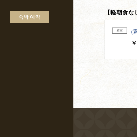
【軽朝食な
숙박 예약
(
和室
￥