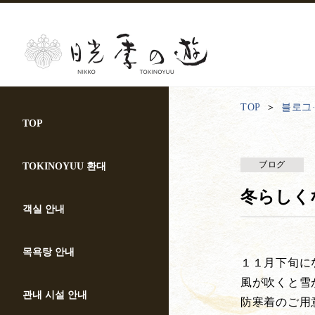
TOP
블로그
TOP
ブログ
TOKINOYUU 환대
冬らしくな
객실 안내
목욕탕 안내
１１月下旬に
風が吹くと雪
관내 시설 안내
防寒着のご用意