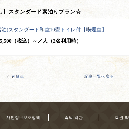
し】スタンダード素泊りプラン☆
素泊)スタンダード和室10畳トイレ付【喫煙室】
5,500（税込）～／人（2名利用時）
전으로
記事一覧へ戻る
개인정보보호정책
숙박 약관
회원 