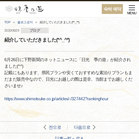
숙박 예약
MENU
TOP
블로그·공지
紹介していただきました(*^_^*)
ブログ
2020/06/29
紹介していただきました(*^_^*)
6月26日に下野新聞のネットニュースに「日光 季の遊」が紹介され
ました(^^)
記載にもあります、県民プランや安くておすすめな素泊りプランもま
だまだ販売中なので、日光にお越しの際は是非、当館までお越しくだ
さいませ♪
https://www.shimotsuke.co.jp/articles/-/327442?rankinghour
전으로
다음으로
記事一覧へ戻る