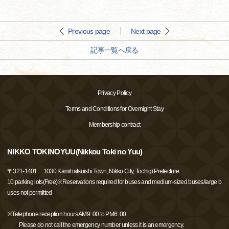
Previous page
Next page
記事一覧へ戻る
Privacy Policy
Terms and Conditions for Overnight Stay
Membership contract
NIKKO TOKINOYUU(Nikkou Toki no Yuu)
〒
321-1401
1030 Kamihatsuishi Town, Nikko City, Tochigi Prefecture
10 parking lots(Free)※Reservations required for buses and medium-sized buses/large b
uses not permitted
※Telephone reception hours AM9: 00 to PM6: 00
Please do not call the emergency number unless it is an emergency.