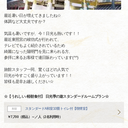
最近暑い日が増えてきましたね☆
体調など大丈夫ですか？
気温も暑いですが、今！日光も熱いです！！
最近東照宮の竣功式が行われて、
テレビでもよく紹介されているため
綺麗になった陽明門を見に来られる方、
参拝に来るお客様で連日賑わっています(^^)
旅館スタッフ一同、驚くほどの人気で
日光が今すごく盛り上がっています！！
皆様も是非お越しください☆
☆【うれしい♪軽朝食付】 日光季の遊スタンダードルームプラン☆
スタンダードA和室10畳トイレ付【喫煙室】
和室
￥7,700（税込）～／人（2名利用時）