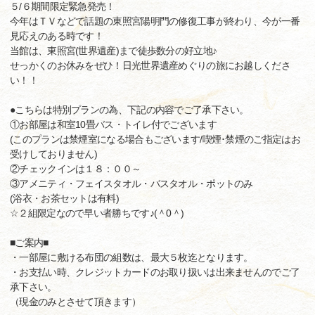
５/６期間限定緊急発売！
今年はＴＶなどで話題の東照宮陽明門の修復工事が終わり、今が一番
見応えのある時です！
当館は、東照宮(世界遺産)まで徒歩数分の好立地♪
せっかくのお休みをぜひ！日光世界遺産めぐりの旅にお越しくださ
い！！
●こちらは特別プランの為、下記の内容でご了承下さい。
①お部屋は和室10畳バス・トイレ付でございます
(このプランは禁煙室になる場合もございます/喫煙･禁煙のご指定はお
受けしておりません)
②チェックインは１８：００～
③アメニティ・フェイスタオル・バスタオル・ポットのみ
(浴衣・お茶セットは有料)
☆２組限定なので早い者勝ちです♪(＾0＾)
■ご案内■
・一部屋に敷ける布団の組数は、最大５枚迄となります。
・お支払い時、クレジットカードのお取り扱いは出来ませんのでご了
承下さい。
（現金のみとさせて頂きます）