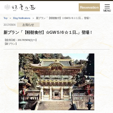
Reservation
MENU
Top
Blog·Notifications
新プラン「【軽朝食付】☆GW５/６☆１日..」登場！
お知らせ
2017/05/06
新プラン「【軽朝食付】☆GW５/６☆１日..」登場！
【提供日程：
2017/05/06(土)
〜】
【
新プラン
】