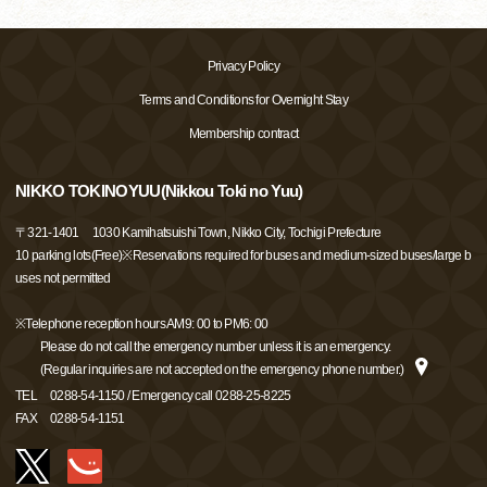
Privacy Policy
Terms and Conditions for Overnight Stay
Membership contract
NIKKO TOKINOYUU(Nikkou Toki no Yuu)
〒
321-1401
1030 Kamihatsuishi Town, Nikko City, Tochigi Prefecture
10 parking lots(Free)※Reservations required for buses and medium-sized buses/large b
uses not permitted
※Telephone reception hours AM9: 00 to PM6: 00
Please do not call the emergency number unless it is an emergency.
(Regular inquiries are not accepted on the emergency phone number.)
TEL
0288-54-1150 / Emergency call 0288-25-8225
FAX
0288-54-1151