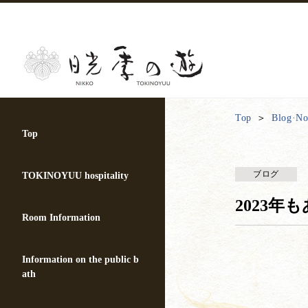
Top
Blog·Not
Top
ブログ
TOKINOYUU hospitality
2023
Room Information
Information on the public b
ath